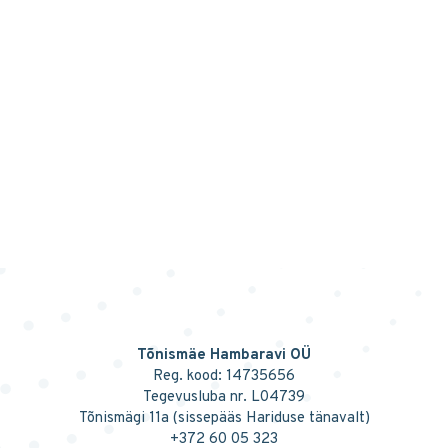
Tõnismäe Hambaravi OÜ
Reg. kood: 14735656
Tegevusluba nr. L04739
Tõnismägi 11a (sissepääs Hariduse tänavalt)
+372 60 05 323