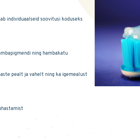
ab individuaalseid soovitusi koduseks
hambapigmendi ning hambakatu
te pealt ja vahelt ning ka igemealust
puhastamist