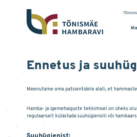
Tõnismä
Me
Ennetus ja suuhü
Meenutame oma patsientidele alati, et hammaste j
Hamba- ja igemehaiguste tekkimisel on üheks olu
regulaarselt külastada suuhügienisti või hambaar
Suuhügienist: