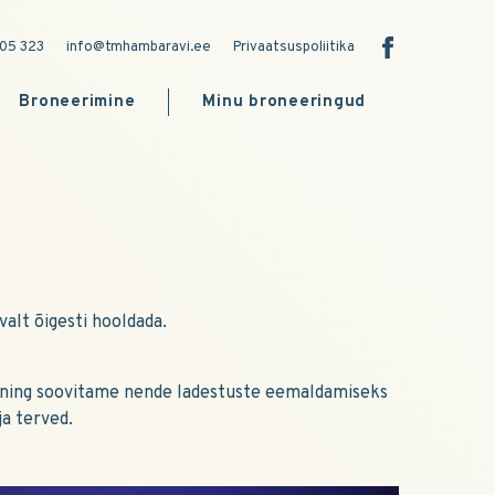
05 323
info@tmhambaravi.ee
Privaatsuspoliitika
Broneerimine
Minu broneeringud
alt õigesti hooldada.
i ning soovitame nende ladestuste eemaldamiseks
a terved.