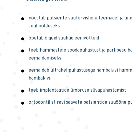
nõustab patsiente suutervishoiu teemadel ja ann
suuhoolduseks
õpetab õigeid suuhügieenivõtteid
teeb hammastele soodapuhastust ja pärlipesu 
eemaldamiseks
eemaldab ultrahelipuhastusega hambakivi hammas
hambakivi
teeb implantaatide ümbruse süvapuhastamist
ortodontilist ravi saavate patsientide suuõõne 