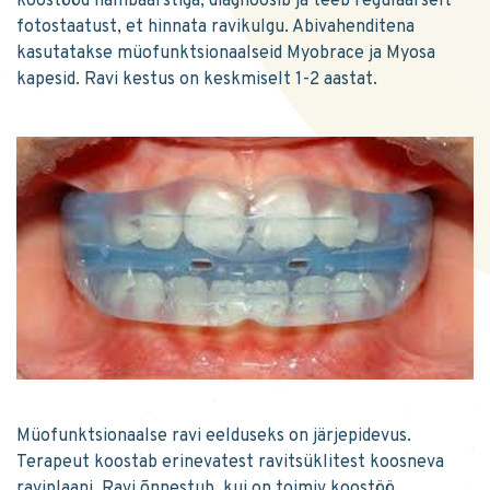
koostööd hambaarstiga, diagnoosib ja teeb regulaarselt
fotostaatust, et hinnata ravikulgu. Abivahenditena
kasutatakse müofunktsionaalseid Myobrace ja Myosa
kapesid. Ravi kestus on keskmiselt 1-2 aastat.
Müofunktsionaalse ravi eelduseks on järjepidevus.
Terapeut koostab erinevatest ravitsüklitest koosneva
raviplaani. Ravi õnnestub, kui on toimiv koostöö