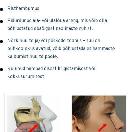
Risthambumus
Pidurdunud ala- või ülalõua areng, mis võib olla
põhjustatud ebaõigest näolihaste rühist.
Nõrk huulte ja/või põskede toonus – suu on
puhkeolekus avatud, võib põhjustada esihammaste
kaldumist huulte poole.
Kulunud hambad öisest krigistamisest või
kokkusurumisest