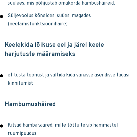
suulaes, mis põhjustab omakorda hambushäireid.
Süljevoolus kõneldes, süües, magades
(neelamisfunktsioonihäire)
Keelekida lõikuse eel ja järel keele
harjutuste määramiseks
et tõsta toonust ja vältida kida vanasse asendisse tagasi
kinnitumist
Hambumushäired
Kitsad hambakaared, mille tõttu tekib hammastel
ruumipuudus