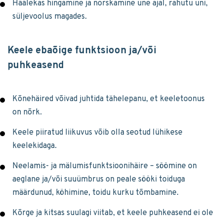
Häälekas hingamine ja norskamine une ajal, rahutu uni,
süljevoolus magades.
Keele ebaõige funktsioon ja/või
puhkeasend
Kõnehäired võivad juhtida tähelepanu, et keeletoonus
on nõrk.
Keele piiratud liikuvus võib olla seotud lühikese
keelekidaga.
Neelamis- ja mälumisfunktsioonihäire – söömine on
aeglane ja/või suuümbrus on peale sööki toiduga
määrdunud, köhimine, toidu kurku tõmbamine.
Kõrge ja kitsas suulagi viitab, et keele puhkeasend ei ole