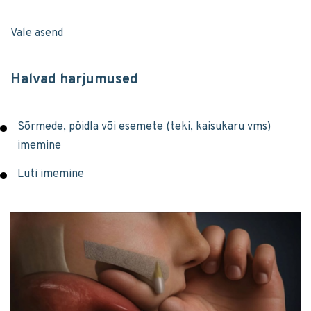
Vale asend
Halvad harjumused
Sõrmede, pöidla või esemete (teki, kaisukaru vms)
imemine
Luti imemine