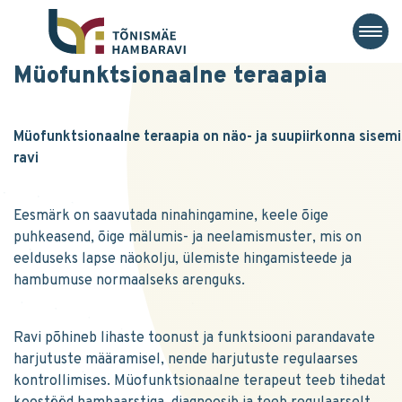
Müofunktsionaalne teraapia
Müofunktsionaalne teraapia on näo- ja suupiirkonna sisemis
ravi
Eesmärk on saavutada ninahingamine, keele õige
puhkeasend, õige mälumis- ja neelamismuster, mis on
eelduseks lapse näokolju, ülemiste hingamisteede ja
hambumuse normaalseks arenguks.
Ravi põhineb lihaste toonust ja funktsiooni parandavate
harjutuste määramisel, nende harjutuste regulaarses
kontrollimises. Müofunktsionaalne terapeut teeb tihedat