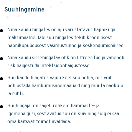
Suuhingamine
Nina kaudu hingates on aju varustatavus hapnikuga
maksimaalne, läbi suu hingates tekib kroonilisest
hapnikupuudusest väsimustunne ja keskendumishäired
Nina kaudu sissehingatav õhk on filtreeritud ja väheneb
risk haigestuda infektsioonhaigustesse
Suu kaudu hingates vajub keel suu põhja, mis võib
põhjustada hambumusanomaaliaid ning muuta näokuju
ja rühti.
Suuhingajal on sageli rohkem hammaste- ja
igemehaigusi, sest avatud suu on kuiv ning sülg ei saa
oma kaitsvat toimet avaldada.