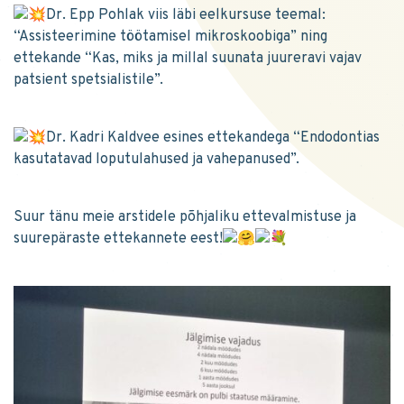
Dr. Epp Pohlak viis läbi eelkursuse teemal:
“Assisteerimine töötamisel mikroskoobiga” ning
ettekande “Kas, miks ja millal suunata juureravi vajav
patsient spetsialistile”.
Dr. Kadri Kaldvee esines ettekandega “Endodontias
kasutatavad loputulahused ja vahepanused”.
Suur tänu meie arstidele põhjaliku ettevalmistuse ja
suurepäraste ettekannete eest!