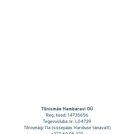
Tõnismäe Hambaravi OÜ
Reg. kood: 14735656
Tegevusluba nr. L04739
Tõnismägi 11a (sissepääs Hariduse tänavalt)