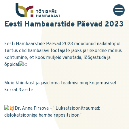
Eesti Hambaarstide Päevad 2023
Eesti Hambaarstide Päevad 2023 möödunud nädalalõpul
Tartus olid hambaravi töötajate jaoks järjekordne mõnus
kohtumine, et koos muljeid vahetada, lõõgastuda ja
õppida!
Meie kliinikust jagasid oma teadmisi ning kogemusi sel
korral 3 arsti:
Dr. Anna Firsova – “Luksatsioonitraumad:
dislokatsiooniga hamba repositsioon”