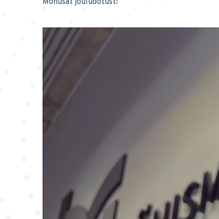
Mõnusat jõuluootust!