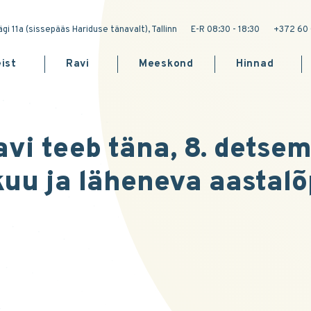
gi 11a (sissepääs Hariduse tänavalt), Tallinn
E-R 08:30 - 18:30
+372 60 
ist
Ravi
Meeskond
Hinnad
i teeb täna, 8. detsem
kuu ja läheneva aastalõ