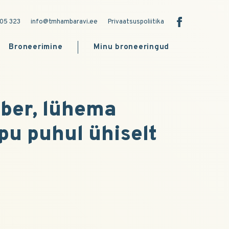
05 323
info@tmhambaravi.ee
Privaatsuspoliitika
Broneerimine
Minu broneeringud
ber, lühema
pu puhul ühiselt