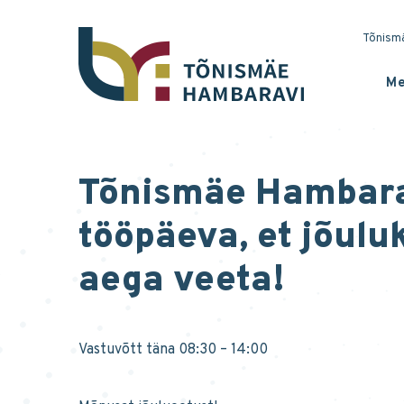
Tõnismä
Me
Tõnismäe Hambarav
tööpäeva, et jõulu
aega veeta!
Vastuvõtt täna 08:30 – 14:00