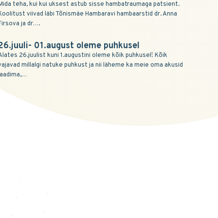
Mida teha, kui kui uksest astub sisse hambatraumaga patsient.
Koolitust viivad läbi Tõnismäe Hambaravi hambaarstid dr. Anna
Firsova ja dr….
26.juuli- 01.august oleme puhkusel
Alates 26.juulist kuni 1.augustini oleme kõik puhkusel! Kõik
vajavad millalgi natuke puhkust ja nii läheme ka meie oma akusid
laadima,…