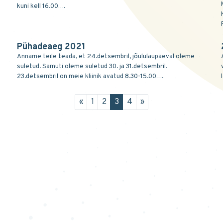
kuni kell 16.00….
Pühadeaeg 2021
Anname teile teada, et 24.detsembril, jõululaupäeval oleme
suletud. Samuti oleme suletud 30. ja 31.detsembril.
23.detsembril on meie kliinik avatud 8.30-15.00….
«
1
2
3
4
»