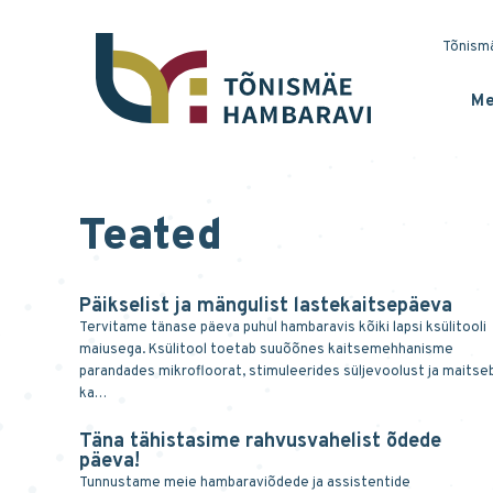
Tõnismä
Me
Teated
Päikselist ja mängulist lastekaitsepäeva
Tervitame tänase päeva puhul hambaravis kõiki lapsi ksülitooli
maiusega. Ksülitool toetab suuõõnes kaitsemehhanisme
parandades mikrofloorat, stimuleerides süljevoolust ja maitse
ka…
Täna tähistasime rahvusvahelist õdede
päeva!
Tunnustame meie hambaraviõdede ja assistentide