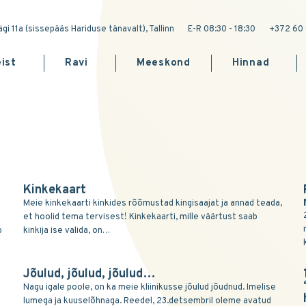
gi 11a (sissepääs Hariduse tänavalt), Tallinn
E-R 08:30 - 18:30
+372 60 
ist
Ravi
Meeskond
Hinnad
Kinkekaart
Meie kinkekaarti kinkides rõõmustad kingisaajat ja annad teada,
et hoolid tema tervisest! Kinkekaarti, mille väärtust saab
b
kinkija ise valida, on…
Jõulud, jõulud, jõulud…
Nagu igale poole, on ka meie kliinikusse jõulud jõudnud. Imelise
lumega ja kuuselõhnaga. Reedel, 23.detsembril oleme avatud