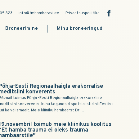
05 323
info@tmhambaravi.ee
Privaatsuspoliitika
Broneerimine
Minu broneeringud
Põhja-Eesti Regionaalhaigla erakorralise
meditsiini konverents
26.mail toimus Põhja -Eesti Regionaalhaigla erakorralise
meditsiini konverents, kuhu kogunesid spetsialistid nii Eestist
kui ka välismaalt. Meie kliiniku hambaarst Dr….
19.novembril toimub meie kliinikus koolitus
“Et hamba trauma ei oleks trauma
hambaarstile”