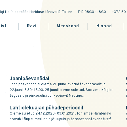
gi 11a (sissepääs Hariduse tänavalt), Tallinn
E-R 08:30 - 18:30
+372 60 
ist
Ravi
Meeskond
Hinnad
Jaanipäevanädal
Jaanipäevanädalal oleme 21. juunil avatud tavapäraselt ja
22.juunil 8.30- 15.00. 25.juunil oleme suletud. Soovime kõigile
tegusaid ja päikeselisi puhkepäevi! Nautige…
Lahtiolekuajad pühadeperioodil
Oleme suletud 24.12.2020- 03.01.2021. Tõnismäe Hambaravi
soovib kõigile imeilusaid jõulupühi ja toredat aastavahetust!