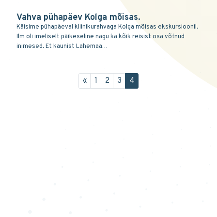
Vahva pühapäev Kolga mõisas.
Käisime pühapäeval kliinikurahvaga Kolga mõisas ekskursioonil.
Ilm oli imeliselt päikeseline nagu ka kõik reisist osa võtnud
inimesed. Et kaunist Lahemaa…
«
1
2
3
4