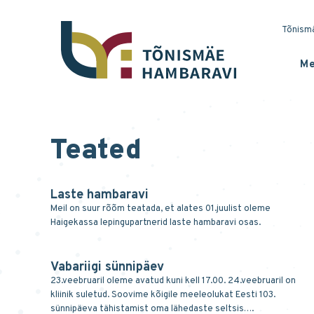
Tõnismä
Me
Teated
Laste hambaravi
Meil on suur rõõm teatada, et alates 01.juulist oleme
Haigekassa lepingupartnerid laste hambaravi osas.
Vabariigi sünnipäev
23.veebruaril oleme avatud kuni kell 17.00. 24.veebruaril on
kliinik suletud. Soovime kõigile meeleolukat Eesti 103.
sünnipäeva tähistamist oma lähedaste seltsis….