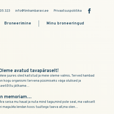
05 323
info@tmhambaravi.ee
Privaatsuspoliitika
Broneerimine
Minu broneeringud
Oleme avatud tavapäraselt!
Meie juures oled kaitstud ja meie oleme valmis. Terved hambad
on kogu organismi tervena püsimiseks väga olulised ja
seetõttu jätkame…
In memoriam…
Ära seisa mu haual ja nuta mind taga,mind pole seal, ma vaikselt
ei maga.Ma lendan koos tuultega taeva all,ma olen…