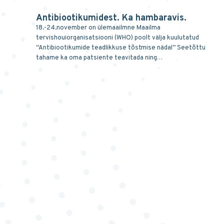
Antibiootikumidest. Ka hambaravis.
18.-24.november on ülemaailmne Maailma
tervishouiorganisatsiooni (WHO) poolt välja kuulutatud
“Antibiootikumide teadlikkuse tõstmise nädal” Seetõttu
tahame ka oma patsiente teavitada ning…