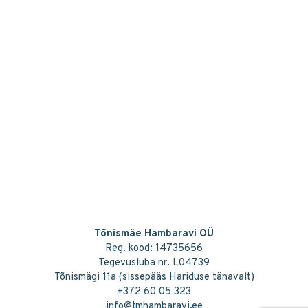
Tõnismäe Hambaravi OÜ
Reg. kood: 14735656
Tegevusluba nr. L04739
Tõnismägi 11a (sissepääs Hariduse tänavalt)
+372 60 05 323
info@tmhambaravi.ee