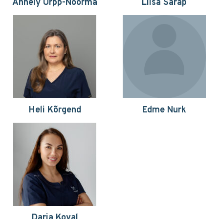
Annely Urpp-Noorma
Liisa Sarap
Heli Kõrgend
Edme Nurk
Darja Koval