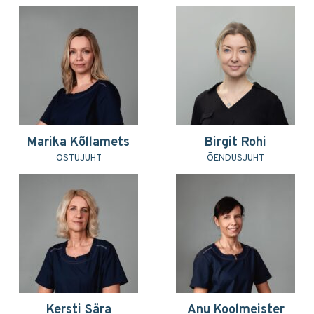
Marika Kõllamets
Birgit Rohi
OSTUJUHT
ÕENDUSJUHT
Kersti Sära
Anu Koolmeister