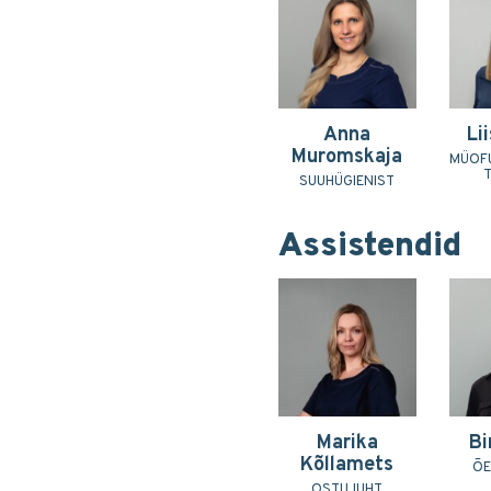
Anna
Li
Muromskaja
MÜOF
SUUHÜGIENIST
Assistendid
Marika
Bi
Kõllamets
ÕE
OSTUJUHT