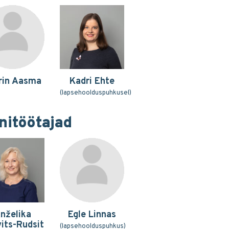
rin Aasma
Kadri Ehte
(lapsehoolduspuhkusel)
onitöötajad
nželika
Egle Linnas
its-Rudsit
(lapsehoolduspuhkus)