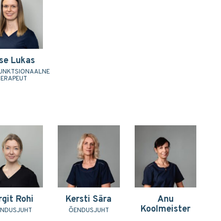
ise Lukas
UNKTSIONAALNE
TERAPEUT
rgit Rohi
Kersti Sära
Anu
Koolmeister
NDUSJUHT
ÕENDUSJUHT