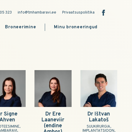
05 323
info@tmhambaravi.ee
Privaatsuspoliitika
Broneerimine
Minu broneeringud
r Signe
Dr Ere
Dr Ištvan
Ahven
Laaneviir
Lakatoš
(endine
OTEESIMINE,
SUUKIRURGIA,
AMBARAVI,
Ambos)
IMPLANTATSIOON,