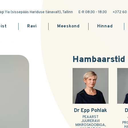
gi 11a (sissepääs Hariduse tänavalt), Tallinn
E-R 08:30 - 18:30
+372 60 
ist
Ravi
Meeskond
Hinnad
Hambaarstid
Dr Epp Pohlak
D
PEAARST
JUURERAVI
PR
MIKROSKOOBIGA,
H