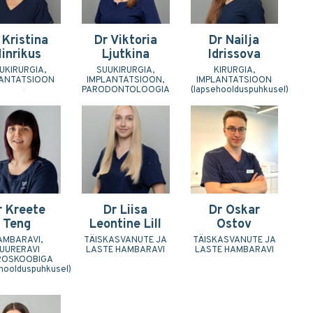
 Kristina
Dr Viktoria
Dr Nailja
inrikus
Ljutkina
Idrissova
UKIRURGIA,
SUUKIRURGIA,
KIRURGIA,
LANTATSIOON
IMPLANTATSIOON,
IMPLANTATSIOON
PARODONTOLOOGIA
(lapsehoolduspuhkusel)
r Kreete
Dr Liisa
Dr Oskar
Teng
Leontine Lill
Ostov
AMBARAVI,
TÄISKASVANUTE JA
TÄISKASVANUTE JA
UURERAVI
LASTE HAMBARAVI
LASTE HAMBARAVI
ROSKOOBIGA
hoolduspuhkusel)