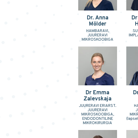
Dr. Anna
Dr
Mölder
H
HAMBARAVI,
SU
JUURERAVI
IMP
MIKROSKOOBIGA
Dr Emma
D
Zalevskaja
JUURERAVI ERIARST.
H
JUURERAVI
J
MIKROSKOOBIGA,
MIK
ENDODONTILINE
(lapse
MIKROKIRURGIA