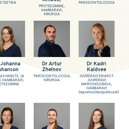
STEETIKA
PARODONTOLOOGIA
PROTEESIMINE,
HAMBARAVI,
KIRURGIA
 Johanna
Dr Artur
Dr Kadri
uhanson
Zhelnov
Kaldvee
KASVANUTE JA
PARODONTOLOOGIA,
JUURERAVI ERIARST.
E HAMBARAVI,
KIRURGIA
JUURERAVI
OTEESIMINE
MIKROSKOOBIGA,
HAMBARAVI
(lapsehoolduspuhkusel)