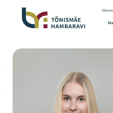
Tõnismä
Me