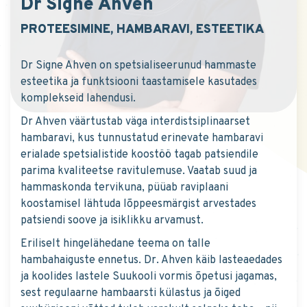
Dr Signe Ahven
PROTEESIMINE, HAMBARAVI, ESTEETIKA
Dr Signe Ahven on spetsialiseerunud hammaste
esteetika ja funktsiooni taastamisele kasutades
komplekseid lahendusi.
Dr Ahven väärtustab väga interdistsiplinaarset
hambaravi, kus tunnustatud erinevate hambaravi
erialade spetsialistide koostöö tagab patsiendile
parima kvaliteetse ravitulemuse. Vaatab suud ja
hammaskonda tervikuna, püüab raviplaani
koostamisel lähtuda lõppeesmärgist arvestades
patsiendi soove ja isiklikku arvamust.
Eriliselt hingelähedane teema on talle
hambahaiguste ennetus. Dr. Ahven käib lasteaedades
ja koolides lastele Suukooli vormis õpetusi jagamas,
sest regulaarne hambaarsti külastus ja õiged