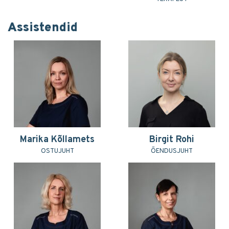
Assistendid
Marika Kõllamets
Birgit Rohi
OSTUJUHT
ÕENDUSJUHT