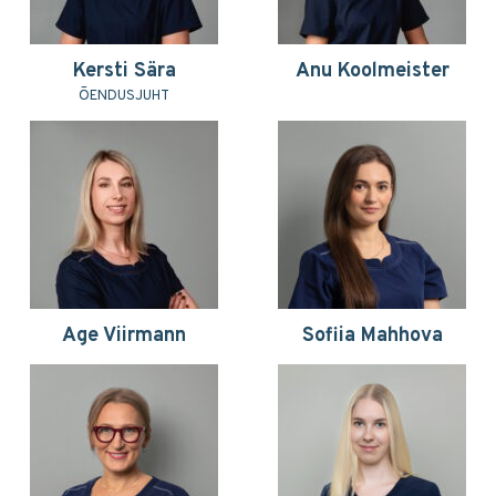
Kersti Sära
Anu Koolmeister
ÕENDUSJUHT
Age Viirmann
Sofiia Mahhova