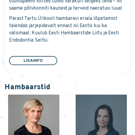
suuhügieeni võtted tuleb varakult selgeks teha – nii
saame põlvkonniti kauneid ja terveid naeratusi luua!
Pärast Tartu Ülikooli hambaravi eriala lõpetamist
täiendab järjepidevalt ennast nii Eestis kui ka
välismaal. Kuulub Eesti Hambaarstide Liitu ja Eesti
Endodontia Seltsi.
LISAINFO
Hambaarstid