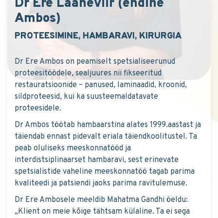
Dr Ere Laaneviir (endine
Ambos)
PROTEESIMINE, HAMBARAVI, KIRURGIA
Dr Ere Ambos on peamiselt spetsialiseerunud
proteesitöödele, sealjuures nii fikseeritud
restauratsioonide – panused, laminaadid, kroonid,
sildproteesid, kui ka suusteemaldatavate
proteesidele.
Dr Ambos töötab hambaarstina alates 1999.aastast ja
täiendab ennast pidevalt eriala täiendkoolitustel. Ta
peab oluliseks meeskonnatööd ja
interdistsiplinaarset hambaravi, sest erinevate
spetsialistide vaheline meeskonnatöö tagab parima
kvaliteedi ja patsiendi jaoks parima ravitulemuse.
Dr Ere Ambosele meeldib Mahatma Gandhi öeldu:
„Klient on meie kõige tähtsam külaline. Ta ei sega