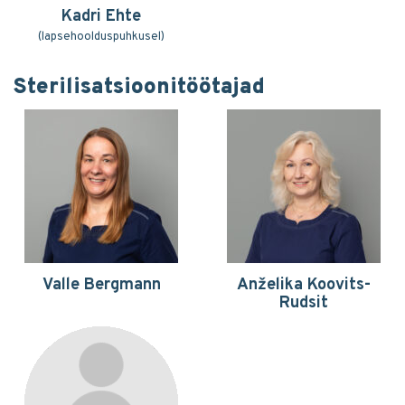
Kadri Ehte
(lapsehoolduspuhkusel)
Sterilisatsioonitöötajad
Valle Bergmann
Anželika Koovits-
Rudsit