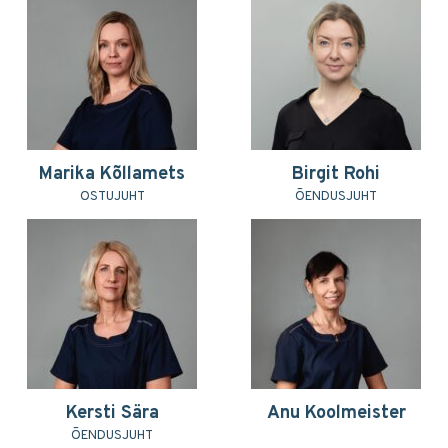
Marika Kõllamets
Birgit Rohi
OSTUJUHT
ÕENDUSJUHT
Kersti Sära
Anu Koolmeister
ÕENDUSJUHT