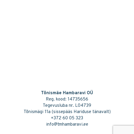
Tõnismäe Hambaravi OÜ
Reg. kood: 14735656
Tegevusluba nr. L04739
Tõnismägi 11a (sissepääs Hariduse tänavalt)
+372 60 05 323
info@tmhambaravi.ee